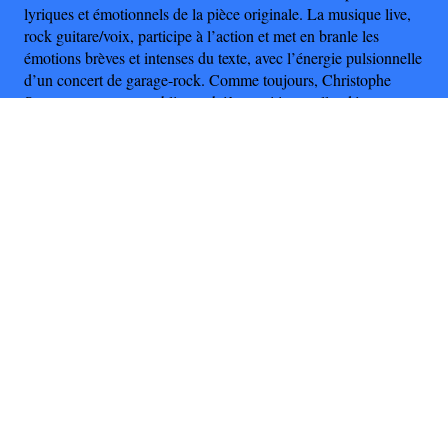
lyriques et émotionnels de la pièce originale. La musique live,
rock guitare/voix, participe à l’action et met en branle les
émotions brèves et intenses du texte, avec l’énergie pulsionnelle
d’un concert de garage-rock. Comme toujours, Christophe
Sermet propose au public un théâtre qui interpelle, dérange,
tout en mélangeant les genres, du tragique au comique.
Les Borkman
d'après "John Gabriel Borkman" de Henrik
Ibsen
Mars.Mons, 8 novembre 2022